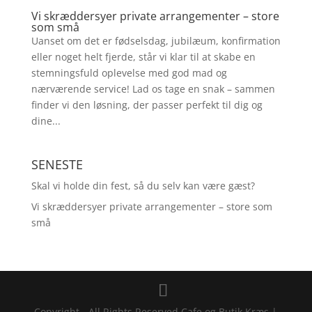
Vi skræddersyer private arrangementer – store
som små
Uanset om det er fødselsdag, jubilæum, konfirmation
eller noget helt fjerde, står vi klar til at skabe en
stemningsfuld oplevelse med god mad og
nærværende service! Lad os tage en snak – sammen
finder vi den løsning, der passer perfekt til dig og
dine...
SENESTE
Skal vi holde din fest, så du selv kan være gæst?
Vi skræddersyer private arrangementer – store som
små
Copyright - All Rights Reserved Cafe og Butik Kræs |